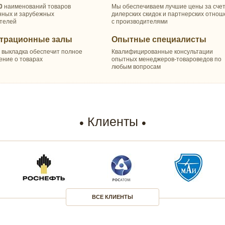
0
наименований товаров
Мы обеспечиваем лучшие цены за сче
нных и зарубежных
дилерских скидок и партнерских отно
телей
с производителями
трационные залы
Опытные специалисты
 выкладка обеспечит полное
Квалифицированные консультации
ение о товарах
опытных менеджеров-товароведов по
любым вопросам
Клиенты
ВСЕ КЛИЕНТЫ