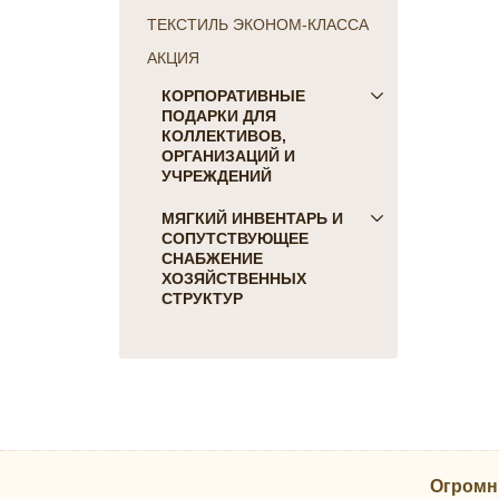
ТЕКСТИЛЬ ЭКОНОМ-КЛАССА
АКЦИЯ
КОРПОРАТИВНЫЕ
ПОДАРКИ ДЛЯ
КОЛЛЕКТИВОВ,
ОРГАНИЗАЦИЙ И
УЧРЕЖДЕНИЙ
ПОДАРКИ ДЛЯ КОГО:
МЯГКИЙ ИНВЕНТАРЬ И
СОПУТСТВУЮЩЕЕ
Женщинам
СНАБЖЕНИЕ
Коллегам
ХОЗЯЙСТВЕННЫХ
Мужчинам
СТРУКТУР
Партнерам
Для гостиниц и отелей
Руководителю
Матрасы, наматрасники
ПОДАРКИ НА ПРАЗДНИК
Подушки
23 февраля
Постельное белье
8 марта
Скатерти, салфетки
День Победы
Одеяла, покрывала
Новый Год
Огромн
Полотенца, коврики