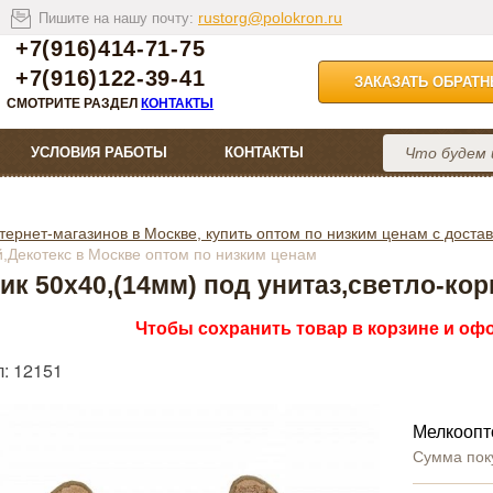
rustorg@polokron.ru
Пишите на нашу почту:
+7(916)414-71-75
+7(916)122-39-41
ЗАКАЗАТЬ ОБРАТ
СМОТРИТЕ РАЗДЕЛ
КОНТАКТЫ
УСЛОВИЯ РАБОТЫ
КОНТАКТЫ
тернет-магазинов в Москве, купить оптом по низким ценам с достав
й,Декотекс в Москве оптом по низким ценам
ик 50х40,(14мм) под унитаз,светло-ко
Чтобы сохранить товар в корзине и офо
л: 12151
Мелкоопт
Сумма пок