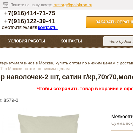
rustorg@polokron.ru
Пишите на нашу почту:
+7(916)414-71-75
+7(916)122-39-41
ЗАКАЗАТЬ ОБРАТ
СМОТРИТЕ РАЗДЕЛ
КОНТАКТЫ
УСЛОВИЯ РАБОТЫ
КОНТАКТЫ
тернет-магазинов в Москве, купить оптом по низким ценам с достав
,ТГ в Москве оптом по низким ценам
р наволочек-2 шт, сатин г/кр,70х70,мо
Чтобы сохранить товар в корзине и офо
: 8579-3
Мелкоопт
Сумма пок