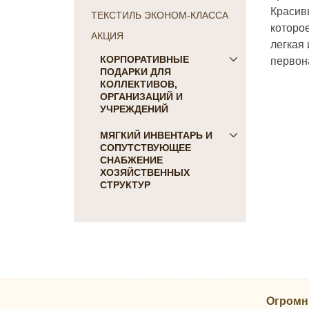
Красив
ТЕКСТИЛЬ ЭКОНОМ-КЛАССА
которое
АКЦИЯ
легкая 
первона
КОРПОРАТИВНЫЕ
ПОДАРКИ ДЛЯ
КОЛЛЕКТИВОВ,
ОРГАНИЗАЦИЙ И
УЧРЕЖДЕНИЙ
ПОДАРКИ ДЛЯ КОГО:
МЯГКИЙ ИНВЕНТАРЬ И
СОПУТСТВУЮЩЕЕ
Женщинам
СНАБЖЕНИЕ
Коллегам
ХОЗЯЙСТВЕННЫХ
Мужчинам
СТРУКТУР
Партнерам
Для гостиниц и отелей
Руководителю
Матрасы, наматрасники
ПОДАРКИ НА ПРАЗДНИК
Подушки
23 февраля
Постельное белье
8 марта
Скатерти, салфетки
День Победы
Одеяла, покрывала
Новый Год
Огромн
Полотенца, коврики