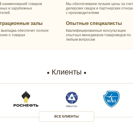
0
наименований товаров
Мы обеспечиваем лучшие цены за сче
нных и зарубежных
дилерских скидок и партнерских отно
телей
с производителями
трационные залы
Опытные специалисты
 выкладка обеспечит полное
Квалифицированные консультации
ение о товарах
опытных менеджеров-товароведов по
любым вопросам
Клиенты
ВСЕ КЛИЕНТЫ