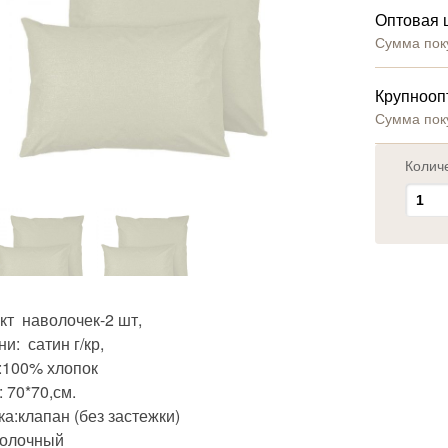
Оптовая 
Сумма пок
Крупнооп
Сумма пок
Колич
кт наволочек-2 шт,
ни: сатин г/кр,
:100% хлопок
 70*70,см.
а:клапан (без застежки)
молочный