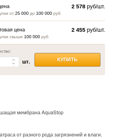
2 578
руб/шт.
цена
упки от
25 000
до
100 000
руб.
2 455
руб/шт.
товая цена
упки свыше
100 000
руб.
ество:
КУПИТЬ
шт.
дышащая мембрана AquaStop
раса от разного рода загрязнений и влаги.