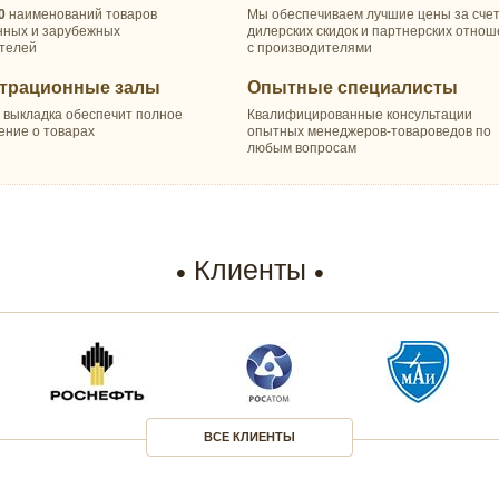
0
наименований товаров
Мы обеспечиваем лучшие цены за сче
нных и зарубежных
дилерских скидок и партнерских отно
телей
с производителями
трационные залы
Опытные специалисты
 выкладка обеспечит полное
Квалифицированные консультации
ение о товарах
опытных менеджеров-товароведов по
любым вопросам
Клиенты
ВСЕ КЛИЕНТЫ