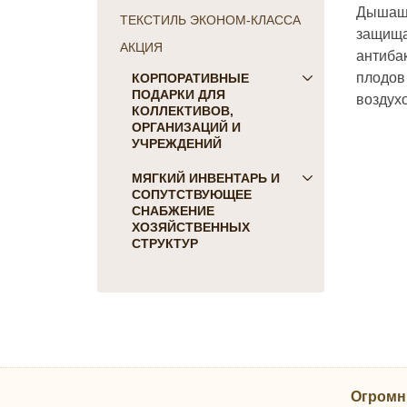
Дышаща
ТЕКСТИЛЬ ЭКОНОМ-КЛАССА
защища
АКЦИЯ
антиба
плодов 
КОРПОРАТИВНЫЕ
ПОДАРКИ ДЛЯ
воздух
КОЛЛЕКТИВОВ,
ОРГАНИЗАЦИЙ И
УЧРЕЖДЕНИЙ
ПОДАРКИ ДЛЯ КОГО:
МЯГКИЙ ИНВЕНТАРЬ И
СОПУТСТВУЮЩЕЕ
Женщинам
СНАБЖЕНИЕ
Коллегам
ХОЗЯЙСТВЕННЫХ
Мужчинам
СТРУКТУР
Партнерам
Для гостиниц и отелей
Руководителю
Матрасы, наматрасники
ПОДАРКИ НА ПРАЗДНИК
Подушки
23 февраля
Постельное белье
8 марта
Скатерти, салфетки
День Победы
Одеяла, покрывала
Новый Год
Огромн
Полотенца, коврики