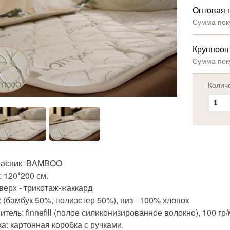
Оптовая 
Сумма пок
Крупнооп
Сумма пок
Колич
расник BAMBOO
 120*200 см.
верх - трикотаж-жаккард
 (бамбук 50%, полиэстер 50%), низ - 100% хлопок
тель: finnefill (полое силиконизированное волокно), 100 гр
а: картонная коробка с ручками.