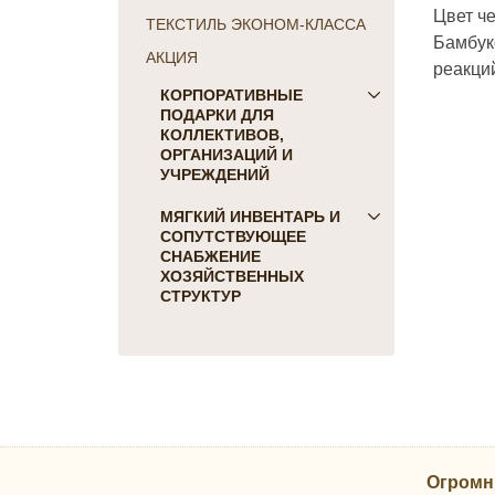
Цвет ч
ТЕКСТИЛЬ ЭКОНОМ-КЛАССА
Бамбук
АКЦИЯ
реакци
КОРПОРАТИВНЫЕ
ПОДАРКИ ДЛЯ
КОЛЛЕКТИВОВ,
ОРГАНИЗАЦИЙ И
УЧРЕЖДЕНИЙ
ПОДАРКИ ДЛЯ КОГО:
МЯГКИЙ ИНВЕНТАРЬ И
СОПУТСТВУЮЩЕЕ
Женщинам
СНАБЖЕНИЕ
Коллегам
ХОЗЯЙСТВЕННЫХ
Мужчинам
СТРУКТУР
Партнерам
Для гостиниц и отелей
Руководителю
Матрасы, наматрасники
ПОДАРКИ НА ПРАЗДНИК
Подушки
23 февраля
Постельное белье
8 марта
Скатерти, салфетки
День Победы
Одеяла, покрывала
Новый Год
Огромн
Полотенца, коврики