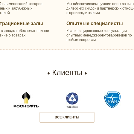
0
наименований товаров
Мы обеспечиваем лучшие цены за сче
нных и зарубежных
дилерских скидок и партнерских отно
телей
с производителями
трационные залы
Опытные специалисты
 выкладка обеспечит полное
Квалифицированные консультации
ение о товарах
опытных менеджеров-товароведов по
любым вопросам
Клиенты
ВСЕ КЛИЕНТЫ