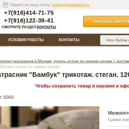
rustorg@polokron.ru
Пишите на нашу почту:
+7(916)414-71-75
+7(916)122-39-41
ЗАКАЗАТЬ ОБРАТ
СМОТРИТЕ РАЗДЕЛ
КОНТАКТЫ
УСЛОВИЯ РАБОТЫ
КОНТАКТЫ
тернет-магазинов в Москве, купить оптом по низким ценам с достав
в Москве оптом по низким ценам
трасник "Бамбук" трикотаж. стеган. 12
Чтобы сохранить товар в корзине и офо
: 5050
Мелкоопт
Сумма пок