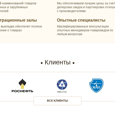
0
наименований товаров
Мы обеспечиваем лучшие цены за сче
нных и зарубежных
дилерских скидок и партнерских отно
телей
с производителями
трационные залы
Опытные специалисты
 выкладка обеспечит полное
Квалифицированные консультации
ение о товарах
опытных менеджеров-товароведов по
любым вопросам
Клиенты
ВСЕ КЛИЕНТЫ