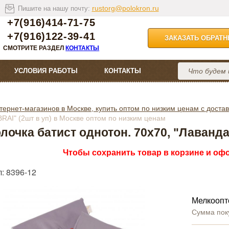
rustorg@polokron.ru
Пишите на нашу почту:
+7(916)414-71-75
+7(916)122-39-41
ЗАКАЗАТЬ ОБРАТ
СМОТРИТЕ РАЗДЕЛ
КОНТАКТЫ
УСЛОВИЯ РАБОТЫ
КОНТАКТЫ
тернет-магазинов в Москве, купить оптом по низким ценам с достав
RAI" (2шт в уп) в Москве оптом по низким ценам
лочка батист однотон. 70х70, "Лаванда
Чтобы сохранить товар в корзине и офо
: 8396-12
Мелкоопт
Сумма пок