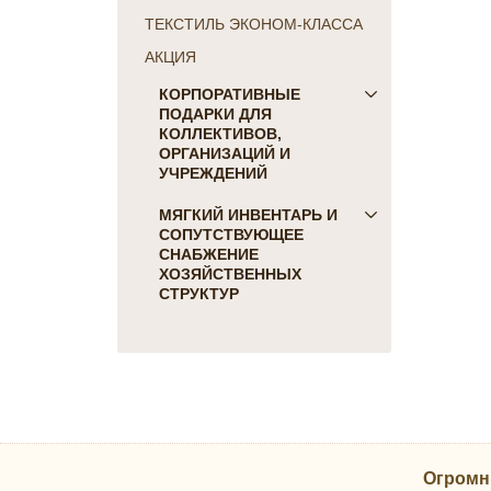
ТЕКСТИЛЬ ЭКОНОМ-КЛАССА
АКЦИЯ
КОРПОРАТИВНЫЕ
ПОДАРКИ ДЛЯ
КОЛЛЕКТИВОВ,
ОРГАНИЗАЦИЙ И
УЧРЕЖДЕНИЙ
ПОДАРКИ ДЛЯ КОГО:
МЯГКИЙ ИНВЕНТАРЬ И
СОПУТСТВУЮЩЕЕ
Женщинам
СНАБЖЕНИЕ
Коллегам
ХОЗЯЙСТВЕННЫХ
Мужчинам
СТРУКТУР
Партнерам
Для гостиниц и отелей
Руководителю
Матрасы, наматрасники
ПОДАРКИ НА ПРАЗДНИК
Подушки
23 февраля
Постельное белье
8 марта
Скатерти, салфетки
День Победы
Одеяла, покрывала
Новый Год
Огромн
Полотенца, коврики