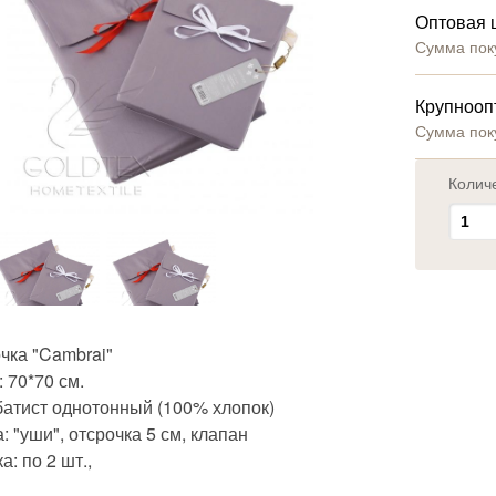
Оптовая 
Сумма пок
Крупнооп
Сумма пок
Колич
чка "Cambrai"
 70*70 см.
батист однотонный (100% хлопок)
: "уши", отсрочка 5 см, клапан
а: по 2 шт.,