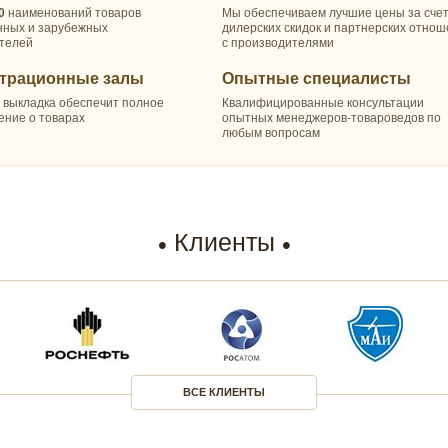
0
наименований товаров
Мы обеспечиваем лучшие цены за сче
нных и зарубежных
дилерских скидок и партнерских отно
телей
с производителями
трационные залы
Опытные специалисты
 выкладка обеспечит полное
Квалифицированные консультации
ение о товарах
опытных менеджеров-товароведов по
любым вопросам
Клиенты
ВСЕ КЛИЕНТЫ