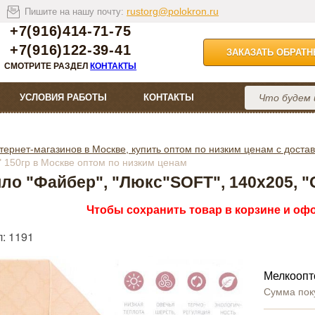
rustorg@polokron.ru
Пишите на нашу почту:
+7(916)414-71-75
+7(916)122-39-41
ЗАКАЗАТЬ ОБРАТ
СМОТРИТЕ РАЗДЕЛ
КОНТАКТЫ
УСЛОВИЯ РАБОТЫ
КОНТАКТЫ
тернет-магазинов в Москве, купить оптом по низким ценам с достав
" 150гр в Москве оптом по низким ценам
ло "Файбер", "Люкс"SOFT", 140х205, "
Чтобы сохранить товар в корзине и офо
: 1191
Мелкоопт
Сумма пок