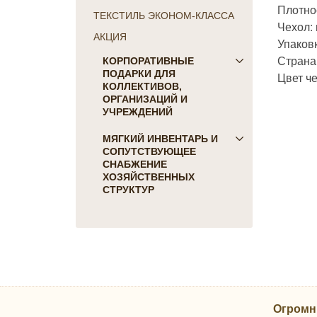
Плотнос
ТЕКСТИЛЬ ЭКОНОМ-КЛАССА
Чехол:
АКЦИЯ
Упаков
Страна
КОРПОРАТИВНЫЕ
ПОДАРКИ ДЛЯ
Цвет ч
КОЛЛЕКТИВОВ,
ОРГАНИЗАЦИЙ И
УЧРЕЖДЕНИЙ
ПОДАРКИ ДЛЯ КОГО:
МЯГКИЙ ИНВЕНТАРЬ И
СОПУТСТВУЮЩЕЕ
Женщинам
СНАБЖЕНИЕ
Коллегам
ХОЗЯЙСТВЕННЫХ
Мужчинам
СТРУКТУР
Партнерам
Для гостиниц и отелей
Руководителю
Матрасы, наматрасники
ПОДАРКИ НА ПРАЗДНИК
Подушки
23 февраля
Постельное белье
8 марта
Скатерти, салфетки
День Победы
Одеяла, покрывала
Новый Год
Огромн
Полотенца, коврики