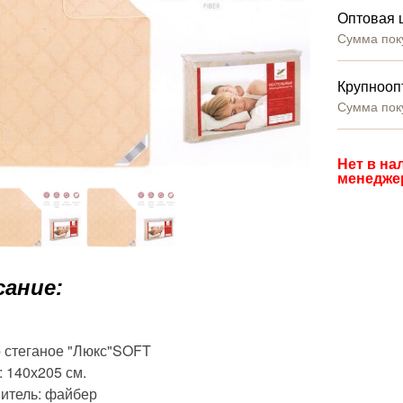
Оптовая 
Сумма пок
Крупнооп
Сумма пок
Нет в на
менедже
ание:
 стеганое "Люкс"SOFT
 140х205 см.
итель: файбер