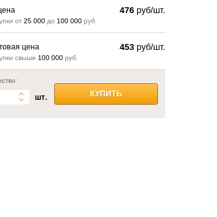
476
руб/шт.
цена
упки от
25 000
до
100 000
руб.
453
руб/шт.
товая цена
упки свыше
100 000
руб.
ество:
КУПИТЬ
шт.