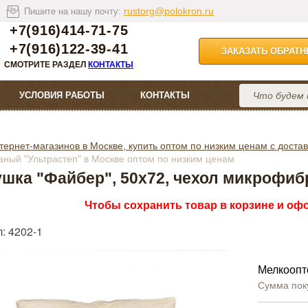
rustorg@polokron.ru
Пишите на нашу почту:
+7(916)414-71-75
+7(916)122-39-41
ЗАКАЗАТЬ ОБРАТ
СМОТРИТЕ РАЗДЕЛ
КОНТАКТЫ
УСЛОВИЯ РАБОТЫ
КОНТАКТЫ
тернет-магазинов в Москве, купить оптом по низким ценам с достав
аный "Ультрастеп" в Москве оптом по низким ценам
шка "Файбер", 50х72, чехол микрофибр
Чтобы сохранить товар в корзине и офо
: 4202-1
Мелкоопт
Сумма пок