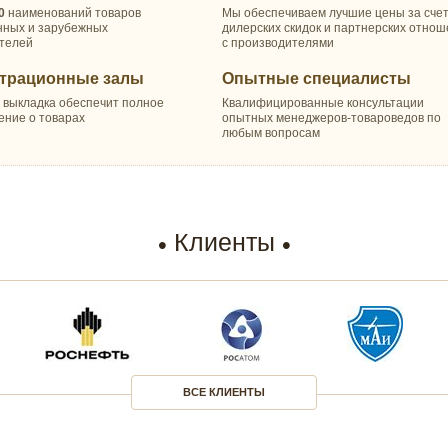
0
наименований товаров
Мы обеспечиваем лучшие цены за сче
нных и зарубежных
дилерских скидок и партнерских отно
телей
с производителями
трационные залы
Опытные специалисты
 выкладка обеспечит полное
Квалифицированные консультации
ение о товарах
опытных менеджеров-товароведов по
любым вопросам
Клиенты
ВСЕ КЛИЕНТЫ