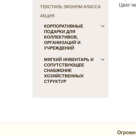
Цвет ч
ТЕКСТИЛЬ ЭКОНОМ-КЛАССА
АКЦИЯ
КОРПОРАТИВНЫЕ
ПОДАРКИ ДЛЯ
КОЛЛЕКТИВОВ,
ОРГАНИЗАЦИЙ И
УЧРЕЖДЕНИЙ
ПОДАРКИ ДЛЯ КОГО:
МЯГКИЙ ИНВЕНТАРЬ И
СОПУТСТВУЮЩЕЕ
Женщинам
СНАБЖЕНИЕ
Коллегам
ХОЗЯЙСТВЕННЫХ
Мужчинам
СТРУКТУР
Партнерам
Для гостиниц и отелей
Руководителю
Матрасы, наматрасники
ПОДАРКИ НА ПРАЗДНИК
Подушки
23 февраля
Постельное белье
8 марта
Скатерти, салфетки
День Победы
Одеяла, покрывала
Новый Год
Огромн
Полотенца, коврики