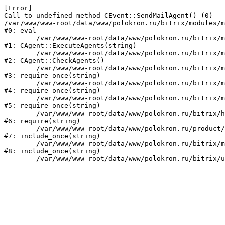
[Error] 

Call to undefined method CEvent::SendMailAgent() (0)

/var/www/www-root/data/www/polokron.ru/bitrix/modules/m
#0: eval

	/var/www/www-root/data/www/polokron.ru/bitrix/modules/main/classes/mysql/agent.php:160

#1: CAgent::ExecuteAgents(string)

	/var/www/www-root/data/www/polokron.ru/bitrix/modules/main/classes/mysql/agent.php:38

#2: CAgent::CheckAgents()

	/var/www/www-root/data/www/polokron.ru/bitrix/modules/main/include.php:248

#3: require_once(string)

	/var/www/www-root/data/www/polokron.ru/bitrix/modules/main/include/prolog_before.php:14

#4: require_once(string)

	/var/www/www-root/data/www/polokron.ru/bitrix/modules/main/include/prolog.php:7

#5: require_once(string)

	/var/www/www-root/data/www/polokron.ru/bitrix/header.php:3

#6: require(string)

	/var/www/www-root/data/www/polokron.ru/product/index.php:2

#7: include_once(string)

	/var/www/www-root/data/www/polokron.ru/bitrix/modules/main/include/urlrewrite.php:159

#8: include_once(string)
