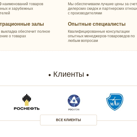
0
наименований товаров
Мы обеспечиваем лучшие цены за сче
нных и зарубежных
дилерских скидок и партнерских отно
телей
с производителями
трационные залы
Опытные специалисты
 выкладка обеспечит полное
Квалифицированные консультации
ение о товарах
опытных менеджеров-товароведов по
любым вопросам
Клиенты
ВСЕ КЛИЕНТЫ