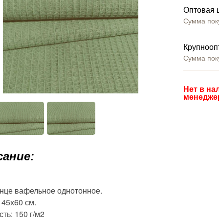
Оптовая 
Сумма пок
Крупнооп
Сумма пок
Нет в на
менедже
ание:
нце вафельное однотонное.
 45х60 см.
ть: 150 г/м2