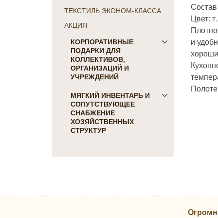
Состав
ТЕКСТИЛЬ ЭКОНОМ-КЛАССА
Цвет: т
АКЦИЯ
Плотно
и удобн
КОРПОРАТИВНЫЕ
ПОДАРКИ ДЛЯ
хороши
КОЛЛЕКТИВОВ,
Кухонн
ОРГАНИЗАЦИЙ И
темпер
УЧРЕЖДЕНИЙ
Полоте
ПОДАРКИ ДЛЯ КОГО:
МЯГКИЙ ИНВЕНТАРЬ И
СОПУТСТВУЮЩЕЕ
Женщинам
СНАБЖЕНИЕ
Коллегам
ХОЗЯЙСТВЕННЫХ
Мужчинам
СТРУКТУР
Партнерам
Для гостиниц и отелей
Руководителю
Матрасы, наматрасники
ПОДАРКИ НА ПРАЗДНИК
Подушки
23 февраля
Постельное белье
8 марта
Скатерти, салфетки
День Победы
Одеяла, покрывала
Новый Год
Огромн
Полотенца, коврики