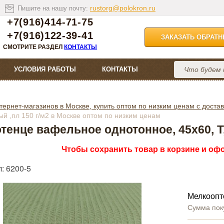
rustorg@polokron.ru
Пишите на нашу почту:
+7(916)414-71-75
+7(916)122-39-41
ЗАКАЗАТЬ ОБРАТ
СМОТРИТЕ РАЗДЕЛ
КОНТАКТЫ
УСЛОВИЯ РАБОТЫ
КОНТАКТЫ
тернет-магазинов в Москве, купить оптом по низким ценам с достав
й ,пл 150 г/м2 в Москве оптом по низким ценам
тенце вафельное однотонное, 45х60, Т,
Чтобы сохранить товар в корзине и офо
: 6200-5
Мелкоопт
Сумма пок