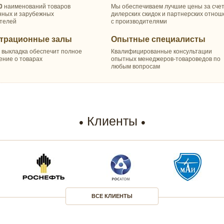
0
наименований товаров
Мы обеспечиваем лучшие цены за сче
нных и зарубежных
дилерских скидок и партнерских отно
телей
с производителями
трационные залы
Опытные специалисты
 выкладка обеспечит полное
Квалифицированные консультации
ение о товарах
опытных менеджеров-товароведов по
любым вопросам
Клиенты
ВСЕ КЛИЕНТЫ