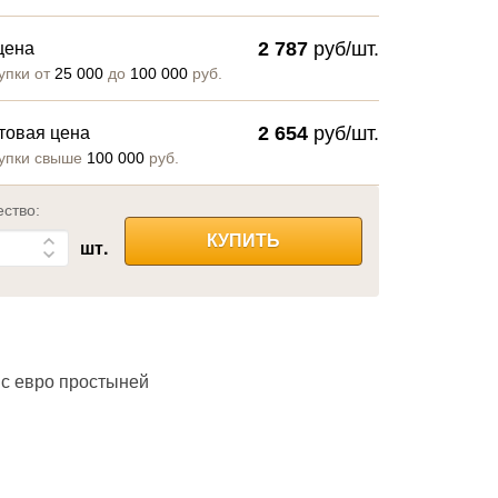
2 787
руб/шт.
цена
упки от
25 000
до
100 000
руб.
2 654
руб/шт.
товая цена
упки свыше
100 000
руб.
ество:
КУПИТЬ
шт.
 с евро простыней