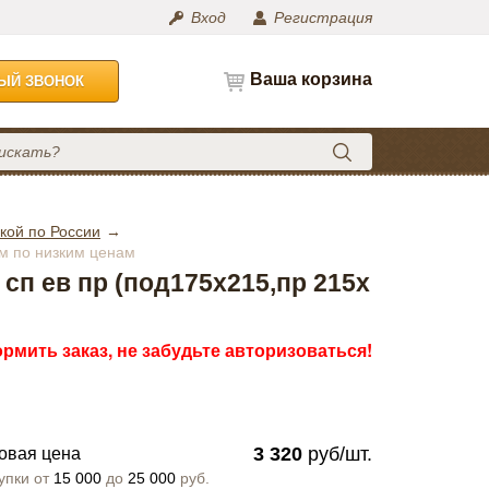
Вход
Регистрация
Ваша корзина
НЫЙ ЗВОНОК
кой по России
ом по низким ценам
 сп ев пр (под175х215,пр 215х
рмить заказ, не забудьте авторизоваться!
3 320
руб/шт.
овая цена
упки от
15 000
до
25 000
руб.