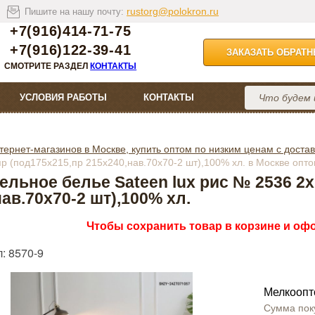
rustorg@polokron.ru
Пишите на нашу почту:
+7(916)414-71-75
+7(916)122-39-41
ЗАКАЗАТЬ ОБРАТ
СМОТРИТЕ РАЗДЕЛ
КОНТАКТЫ
УСЛОВИЯ РАБОТЫ
КОНТАКТЫ
тернет-магазинов в Москве, купить оптом по низким ценам с достав
пр (под175х215,пр 215х240,нав.70х70-2 шт),100% хл. в Москве опт
ельное белье Sateen lux рис № 2536 2х
нав.70х70-2 шт),100% хл.
Чтобы сохранить товар в корзине и офо
: 8570-9
Мелкоопт
Сумма пок