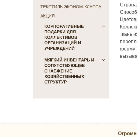
Страна
ТЕКСТИЛЬ ЭКОНОМ-КЛАССА
Способ 
АКЦИЯ
Цветов
Коллек
КОРПОРАТИВНЫЕ
ПОДАРКИ ДЛЯ
ткань 
КОЛЛЕКТИВОВ,
перепл
ОРГАНИЗАЦИЙ И
форму и
УЧРЕЖДЕНИЙ
вызыва
ПОДАРКИ ДЛЯ КОГО:
МЯГКИЙ ИНВЕНТАРЬ И
СОПУТСТВУЮЩЕЕ
Женщинам
СНАБЖЕНИЕ
Коллегам
ХОЗЯЙСТВЕННЫХ
Мужчинам
СТРУКТУР
Партнерам
Для гостиниц и отелей
Руководителю
Матрасы, наматрасники
ПОДАРКИ НА ПРАЗДНИК
Подушки
23 февраля
Постельное белье
8 марта
Скатерти, салфетки
День Победы
Одеяла, покрывала
Новый Год
Огромн
Полотенца, коврики