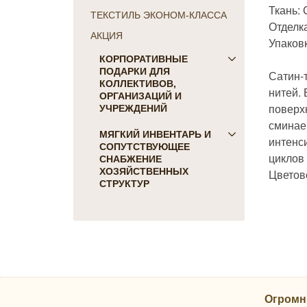
Ткань: 
ТЕКСТИЛЬ ЭКОНОМ-КЛАССА
Отделка
АКЦИЯ
Упаков
КОРПОРАТИВНЫЕ
ПОДАРКИ ДЛЯ
Сатин-
КОЛЛЕКТИВОВ,
нитей. 
ОРГАНИЗАЦИЙ И
поверх
УЧРЕЖДЕНИЙ
сминае
ПОДАРКИ ДЛЯ КОГО:
МЯГКИЙ ИНВЕНТАРЬ И
интенс
СОПУТСТВУЮЩЕЕ
Женщинам
циклов 
СНАБЖЕНИЕ
Коллегам
ХОЗЯЙСТВЕННЫХ
Цветов
Мужчинам
СТРУКТУР
Партнерам
Для гостиниц и отелей
Руководителю
Матрасы, наматрасники
ПОДАРКИ НА ПРАЗДНИК
Подушки
23 февраля
Постельное белье
8 марта
Скатерти, салфетки
День Победы
Одеяла, покрывала
Новый Год
Огромн
Полотенца, коврики