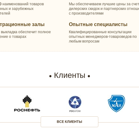
0
наименований товаров
Мы обеспечиваем лучшие цены за сче
нных и зарубежных
дилерских скидок и партнерских отно
телей
с производителями
трационные залы
Опытные специалисты
 выкладка обеспечит полное
Квалифицированные консультации
ение о товарах
опытных менеджеров-товароведов по
любым вопросам
Клиенты
ВСЕ КЛИЕНТЫ