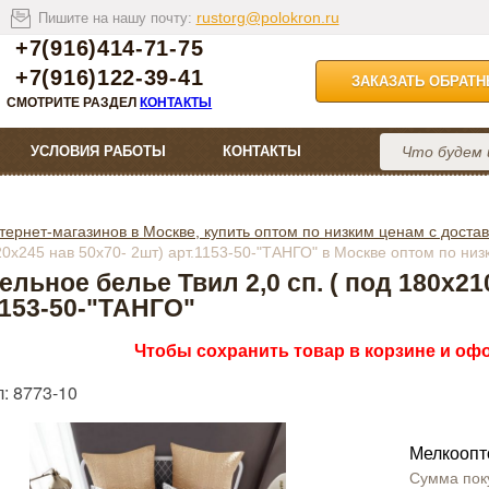
rustorg@polokron.ru
Пишите на нашу почту:
+7(916)414-71-75
+7(916)122-39-41
ЗАКАЗАТЬ ОБРАТ
СМОТРИТЕ РАЗДЕЛ
КОНТАКТЫ
УСЛОВИЯ РАБОТЫ
КОНТАКТЫ
тернет-магазинов в Москве, купить оптом по низким ценам с достав
220х245 нав 50х70- 2шт) арт.1153-50-"ТАНГО" в Москве оптом по ни
ельное белье Твил 2,0 сп. ( под 180х210
1153-50-"ТАНГО"
Чтобы сохранить товар в корзине и офо
: 8773-10
Мелкоопт
Сумма пок