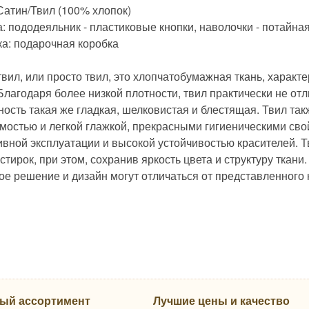
Сатин/Твил (100% хлопок)
: пододеяльник - пластиковые кнопки, наволочки - потайна
ка: подарочная коробка
твил, или просто твил, это хлопчатобумажная ткань, хара
Благодаря более низкой плотности, твил практически не отл
ность такая же гладкая, шелковистая и блестящая. Твил та
мостью и легкой глажкой, прекрасными гигиеническими сво
ивной эксплуатации и высокой устойчивостью красителей. Т
стирок, при этом, сохранив яркость цвета и структуру ткани.
ое решение и дизайн могут отличаться от представленного
ый ассортимент
Лучшие цены и качество