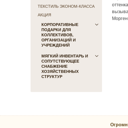
оттенка
ТЕКСТИЛЬ ЭКОНОМ-КЛАССА
вызыва
АКЦИЯ
Морген 
КОРПОРАТИВНЫЕ
ПОДАРКИ ДЛЯ
КОЛЛЕКТИВОВ,
ОРГАНИЗАЦИЙ И
УЧРЕЖДЕНИЙ
ПОДАРКИ ДЛЯ КОГО:
МЯГКИЙ ИНВЕНТАРЬ И
СОПУТСТВУЮЩЕЕ
Женщинам
СНАБЖЕНИЕ
Коллегам
ХОЗЯЙСТВЕННЫХ
Мужчинам
СТРУКТУР
Партнерам
Для гостиниц и отелей
Руководителю
Матрасы, наматрасники
ПОДАРКИ НА ПРАЗДНИК
Подушки
23 февраля
Постельное белье
8 марта
Скатерти, салфетки
День Победы
Одеяла, покрывала
Новый Год
Огромн
Полотенца, коврики