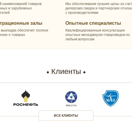
0
наименований товаров
Мы обеспечиваем лучшие цены за сче
нных и зарубежных
дилерских скидок и партнерских отно
телей
с производителями
трационные залы
Опытные специалисты
 выкладка обеспечит полное
Квалифицированные консультации
ение о товарах
опытных менеджеров-товароведов по
любым вопросам
Клиенты
ВСЕ КЛИЕНТЫ