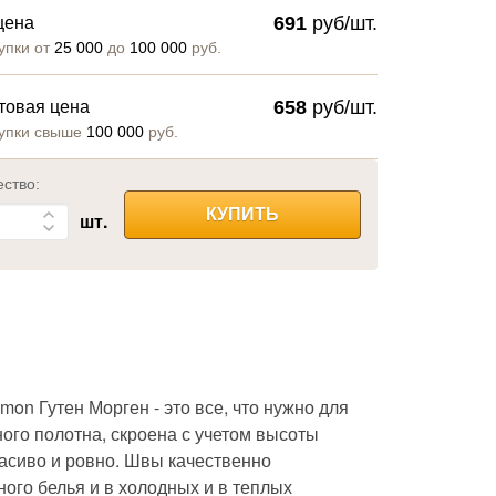
691
руб/шт.
цена
упки от
25 000
до
100 000
руб.
658
руб/шт.
товая цена
упки свыше
100 000
руб.
ество:
КУПИТЬ
шт.
on Гутен Морген - это все, что нужно для
ого полотна, скроена с учетом высоты
расиво и ровно. Швы качественно
ого белья и в холодных и в теплых