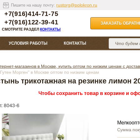
rustorg@polokron.ru
Пишите на нашу почту:
+7(916)414-71-75
+7(916)122-39-41
ЗАКАЗАТЬ ОБРАТ
СМОТРИТЕ РАЗДЕЛ
КОНТАКТЫ
УСЛОВИЯ РАБОТЫ
КОНТАКТЫ
тернет-магазинов в Москве, купить оптом по низким ценам с достав
Гутен Морген" в Москве оптом по низким ценам
тынь трикотажная на резинке лимон 20
Чтобы сохранить товар в корзине и офо
: 8043-6
Мелкоопт
Сумма пок