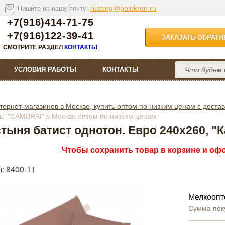
rustorg@polokron.ru
Пишите на нашу почту:
+7(916)414-71-75
+7(916)122-39-41
ЗАКАЗАТЬ ОБРАТ
СМОТРИТЕ РАЗДЕЛ
КОНТАКТЫ
УСЛОВИЯ РАБОТЫ
КОНТАКТЫ
тернет-магазинов в Москве, купить оптом по низким ценам с достав
ь" "CAMBRAI" в Москве оптом по низким ценам
тыня батист однотон. Евро 240х260, 
Чтобы сохранить товар в корзине и офо
: 8400-11
Мелкоопт
Сумма пок