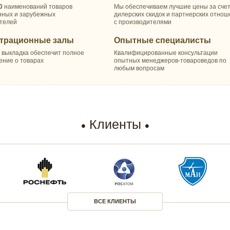
0
наименований товаров
Мы обеспечиваем лучшие цены за сче
нных и зарубежных
дилерских скидок и партнерских отно
телей
с производителями
трационные залы
Опытные специалисты
 выкладка обеспечит полное
Квалифицированные консультации
ение о товарах
опытных менеджеров-товароведов по
любым вопросам
Клиенты
ВСЕ КЛИЕНТЫ