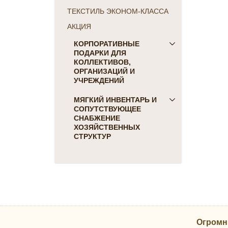
ТЕКСТИЛЬ ЭКОНОМ-КЛАССА
АКЦИЯ
КОРПОРАТИВНЫЕ
ПОДАРКИ ДЛЯ
КОЛЛЕКТИВОВ,
ОРГАНИЗАЦИЙ И
УЧРЕЖДЕНИЙ
ПОДАРКИ ДЛЯ КОГО:
МЯГКИЙ ИНВЕНТАРЬ И
СОПУТСТВУЮЩЕЕ
Женщинам
СНАБЖЕНИЕ
Коллегам
ХОЗЯЙСТВЕННЫХ
Мужчинам
СТРУКТУР
Партнерам
Для гостиниц и отелей
Руководителю
Матрасы, наматрасники
ПОДАРКИ НА ПРАЗДНИК
Подушки
23 февраля
Постельное белье
8 марта
Скатерти, салфетки
День Победы
Одеяла, покрывала
Новый Год
Огромн
Полотенца, коврики