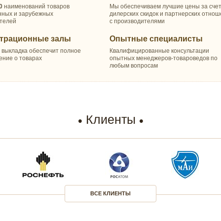
0
наименований товаров
Мы обеспечиваем лучшие цены за сче
нных и зарубежных
дилерских скидок и партнерских отно
телей
с производителями
трационные залы
Опытные специалисты
 выкладка обеспечит полное
Квалифицированные консультации
ение о товарах
опытных менеджеров-товароведов по
любым вопросам
Клиенты
ВСЕ КЛИЕНТЫ