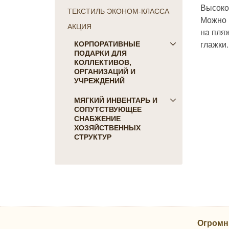
Высоко
ТЕКСТИЛЬ ЭКОНОМ-КЛАССА
Можно и
АКЦИЯ
на пляж
глажки.
КОРПОРАТИВНЫЕ
ПОДАРКИ ДЛЯ
КОЛЛЕКТИВОВ,
ОРГАНИЗАЦИЙ И
УЧРЕЖДЕНИЙ
ПОДАРКИ ДЛЯ КОГО:
МЯГКИЙ ИНВЕНТАРЬ И
СОПУТСТВУЮЩЕЕ
Женщинам
СНАБЖЕНИЕ
Коллегам
ХОЗЯЙСТВЕННЫХ
Мужчинам
СТРУКТУР
Партнерам
Для гостиниц и отелей
Руководителю
Матрасы, наматрасники
ПОДАРКИ НА ПРАЗДНИК
Подушки
23 февраля
Постельное белье
8 марта
Скатерти, салфетки
День Победы
Одеяла, покрывала
Новый Год
Огромн
Полотенца, коврики