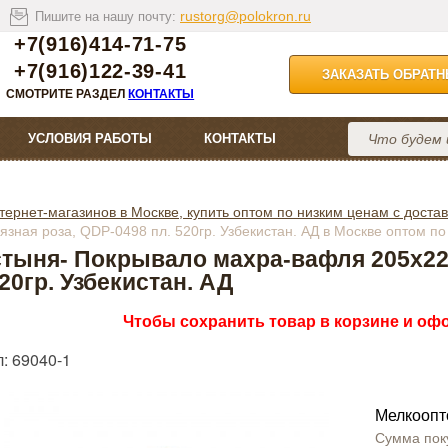
rustorg@polokron.ru
Пишите на нашу почту:
+7(916)414-71-75
+7(916)122-39-41
ЗАКАЗАТЬ ОБРАТ
СМОТРИТЕ РАЗДЕЛ
КОНТАКТЫ
УСЛОВИЯ РАБОТЫ
КОНТАКТЫ
тернет-магазинов в Москве, купить оптом по низким ценам с достав
зная роза, QDP-0498 пл. 520гр. Узбекистан. АД в Москве оптом п
тыня- Покрывало махра-вафля 205х220
520гр. Узбекистан. АД
Чтобы сохранить товар в корзине и офо
: 69040-1
Мелкоопт
Сумма пок