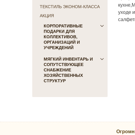
кухне,
ТЕКСТИЛЬ ЭКОНОМ-КЛАССА
уходе 
АКЦИЯ
салфет
КОРПОРАТИВНЫЕ
ПОДАРКИ ДЛЯ
КОЛЛЕКТИВОВ,
ОРГАНИЗАЦИЙ И
УЧРЕЖДЕНИЙ
ПОДАРКИ ДЛЯ КОГО:
МЯГКИЙ ИНВЕНТАРЬ И
СОПУТСТВУЮЩЕЕ
Женщинам
СНАБЖЕНИЕ
Коллегам
ХОЗЯЙСТВЕННЫХ
Мужчинам
СТРУКТУР
Партнерам
Для гостиниц и отелей
Руководителю
Матрасы, наматрасники
ПОДАРКИ НА ПРАЗДНИК
Подушки
23 февраля
Постельное белье
8 марта
Скатерти, салфетки
День Победы
Одеяла, покрывала
Новый Год
Огромн
Полотенца, коврики