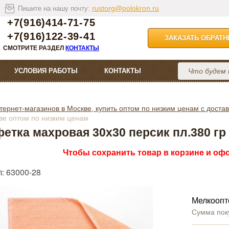
rustorg@polokron.ru
Пишите на нашу почту:
+7(916)414-71-75
+7(916)122-39-41
ЗАКАЗАТЬ ОБРАТ
СМОТРИТЕ РАЗДЕЛ
КОНТАКТЫ
УСЛОВИЯ РАБОТЫ
КОНТАКТЫ
тернет-магазинов в Москве, купить оптом по низким ценам с достав
ве оптом по низким ценам
етка махровая 30х30 персик пл.380 гр
Чтобы сохранить товар в корзине и офо
: 63000-28
Мелкоопт
Сумма пок