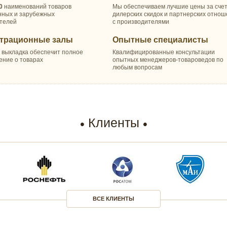
0
наименований товаров
Мы обеспечиваем лучшие цены за сче
нных и зарубежных
дилерских скидок и партнерских отно
телей
с производителями
трационные залы
Опытные специалисты
 выкладка обеспечит полное
Квалифицированные консультации
ение о товарах
опытных менеджеров-товароведов по
любым вопросам
Клиенты
ВСЕ КЛИЕНТЫ