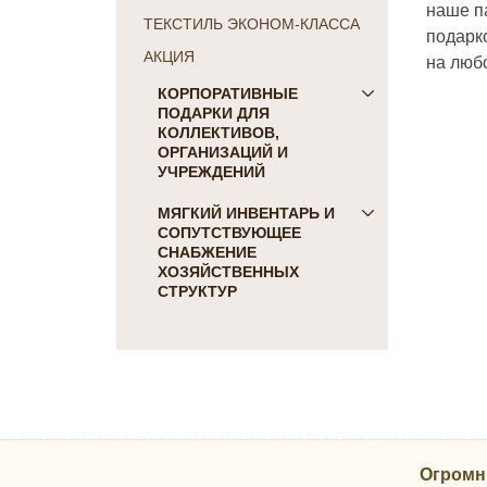
наше п
ТЕКСТИЛЬ ЭКОНОМ-КЛАССА
подарко
АКЦИЯ
на люб
КОРПОРАТИВНЫЕ
ПОДАРКИ ДЛЯ
КОЛЛЕКТИВОВ,
ОРГАНИЗАЦИЙ И
УЧРЕЖДЕНИЙ
ПОДАРКИ ДЛЯ КОГО:
МЯГКИЙ ИНВЕНТАРЬ И
СОПУТСТВУЮЩЕЕ
Женщинам
СНАБЖЕНИЕ
Коллегам
ХОЗЯЙСТВЕННЫХ
Мужчинам
СТРУКТУР
Партнерам
Для гостиниц и отелей
Руководителю
Матрасы, наматрасники
ПОДАРКИ НА ПРАЗДНИК
Подушки
23 февраля
Постельное белье
8 марта
Скатерти, салфетки
День Победы
Одеяла, покрывала
Новый Год
Огромн
Полотенца, коврики