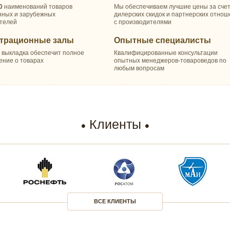
0
наименований товаров
Мы обеспечиваем лучшие цены за сче
нных и зарубежных
дилерских скидок и партнерских отно
телей
с производителями
трационные залы
Опытные специалисты
 выкладка обеспечит полное
Квалифицированные консультации
ение о товарах
опытных менеджеров-товароведов по
любым вопросам
Клиенты
ВСЕ КЛИЕНТЫ