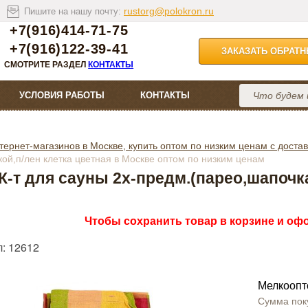
rustorg@polokron.ru
Пишите на нашу почту:
+7(916)414-71-75
+7(916)122-39-41
ЗАКАЗАТЬ ОБРАТ
СМОТРИТЕ РАЗДЕЛ
КОНТАКТЫ
УСЛОВИЯ РАБОТЫ
КОНТАКТЫ
тернет-магазинов в Москве, купить оптом по низким ценам с достав
кой,п/лен клетка цветная в Москве оптом по низким ценам
К-т для сауны 2х-предм.(парео,шапочка
Чтобы сохранить товар в корзине и офо
л: 12612
Мелкоопт
Сумма пок