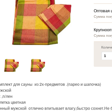
Оптовая 
Сумма пок
Крупнооп
Сумма пок
Колич
мплект для сауны из 2х-предметов .(парео и шапочка)
ужской
 ,п/лен
летка цветная
анный мужской отлично впитывает влагу,быстро сохнет.Не б