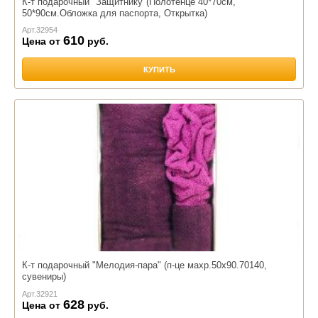
К-т подарочный "Защитнику"(Полотенце 40*70см,
50*90см.Обложка для паспорта, Открытка)
Арт.
32954
610
Цена от
руб.
КУПИТЬ
К-т подарочный "Мелодия-пара" (п-це махр.50х90.70140,
сувениры)
Арт.
32921
628
Цена от
руб.