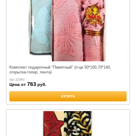
Комплект подарочный "Памятный" (п-це 50*100,70*140,
открытка-топер, лента)
Арт.
32960
763
Цена от
руб.
КУПИТЬ