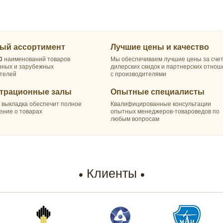
ый ассортимент
Лучшие цены и качество
0
наименований товаров
Мы обеспечиваем лучшие цены за сче
нных и зарубежных
дилерских скидок и партнерских отно
телей
с производителями
трационные залы
Опытные специалисты
 выкладка обеспечит полное
Квалифицированные консультации
ение о товарах
опытных менеджеров-товароведов по
любым вопросам
Клиенты