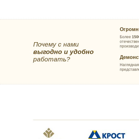
Махровые Туркмения
Махровые Турция
Махровые Узбекистан
Абу Даби
Огромн
Баракат-текс
Более
150
Махровые салфетки
отечестве
Почему с нами
производи
Полотенца Х/Б жаккард
выгодно и удобно
ОДЕЯЛА ПРЕМИУМ
Демонс
работать?
ОДЕЯЛА КОМФОРТ
Наглядная
представл
Одеяла Кукуруза оптом
Одеяла Шелк оптом
Детские
Бамбуковое волокно
Верблюжья шерсть
Натуральный пух
Овечья шерсть
Лебяжий пух
Льняное волокно
Файбер