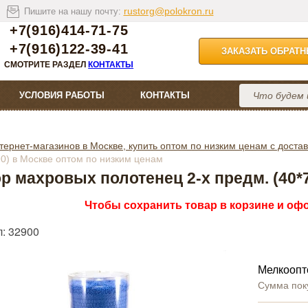
rustorg@polokron.ru
Пишите на нашу почту:
+7(916)414-71-75
+7(916)122-39-41
ЗАКАЗАТЬ ОБРАТ
СМОТРИТЕ РАЗДЕЛ
КОНТАКТЫ
УСЛОВИЯ РАБОТЫ
КОНТАКТЫ
тернет-магазинов в Москве, купить оптом по низким ценам с достав
90) в Москве оптом по низким ценам
р махровых полотенец 2-х предм. (40*7
Чтобы сохранить товар в корзине и офо
л: 32900
Мелкоопт
Сумма пок