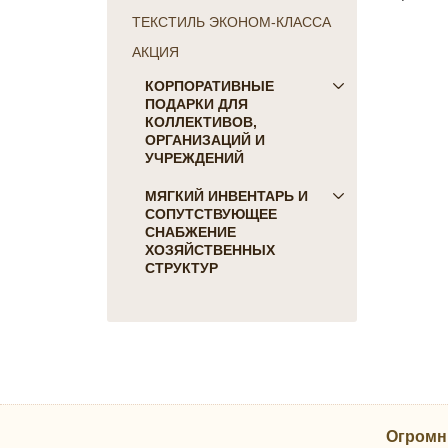
ТЕКСТИЛЬ ЭКОНОМ-КЛАССА
АКЦИЯ
КОРПОРАТИВНЫЕ
ПОДАРКИ ДЛЯ
КОЛЛЕКТИВОВ,
ОРГАНИЗАЦИЙ И
УЧРЕЖДЕНИЙ
ПОДАРКИ ДЛЯ КОГО:
МЯГКИЙ ИНВЕНТАРЬ И
СОПУТСТВУЮЩЕЕ
Женщинам
СНАБЖЕНИЕ
Коллегам
ХОЗЯЙСТВЕННЫХ
Мужчинам
СТРУКТУР
Партнерам
Для гостиниц и отелей
Руководителю
Матрасы, наматрасники
ПОДАРКИ НА ПРАЗДНИК
Подушки
23 февраля
Постельное белье
8 марта
Скатерти, салфетки
День Победы
Одеяла, покрывала
Новый Год
Огромн
Полотенца, коврики