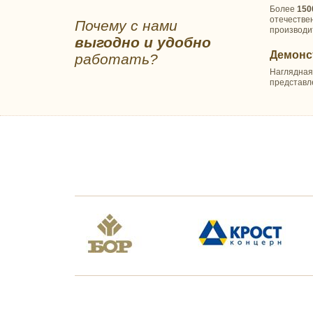
ПОДАРКИ НА
Более
150
Халаты, тапочки
отечестве
Почему с нами
ПРОФЕССИОНАЛЬНЫЙ
производи
Для детских садов, лагерей
выгодно и удобно
ПРАЗДНИК
Матрасы
Демонс
работать?
Военным и спецслужбам
Одеяла
Наглядная
День авиации
Подушки
представл
День железнодорожника
Покрывала, пледы
День космонавтики
Полотенца
День медика
Постельное белье
День металлурга
Для медицинских учреждений
День нефтяника
Матрасы
День работников морского
Одеяла
и речного флота
Подушки
День строителя
Полотенца
День учителя и выпускной
Постельное белье
День энергетика
Для ресторанов, кафе,
столовых
Скатерти и салфетки