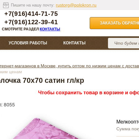
rustorg@polokron.ru
Пишите на нашу почту:
+7(916)414-71-75
+7(916)122-39-41
ЗАКАЗАТЬ ОБРАТ
СМОТРИТЕ РАЗДЕЛ
КОНТАКТЫ
УСЛОВИЯ РАБОТЫ
КОНТАКТЫ
тернет-магазинов в Москве, купить оптом по низким ценам с достав
зким ценам
лочка 70х70 сатин гл/кр
Чтобы сохранить товар в корзине и офо
: 8055
Мелкоопт
Сумма пок