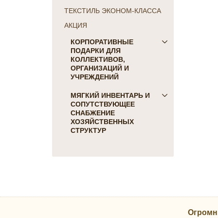
ТЕКСТИЛЬ ЭКОНОМ-КЛАССА
АКЦИЯ
КОРПОРАТИВНЫЕ
ПОДАРКИ ДЛЯ
КОЛЛЕКТИВОВ,
ОРГАНИЗАЦИЙ И
УЧРЕЖДЕНИЙ
ПОДАРКИ ДЛЯ КОГО:
МЯГКИЙ ИНВЕНТАРЬ И
СОПУТСТВУЮЩЕЕ
Женщинам
СНАБЖЕНИЕ
Коллегам
ХОЗЯЙСТВЕННЫХ
Мужчинам
СТРУКТУР
Партнерам
Для гостиниц и отелей
Руководителю
Матрасы, наматрасники
ПОДАРКИ НА ПРАЗДНИК
Подушки
23 февраля
Постельное белье
8 марта
Скатерти, салфетки
День Победы
Одеяла, покрывала
Новый Год
Огромн
Полотенца, коврики