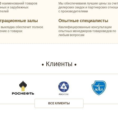
0
наименований товаров
Мы обеспечиваем лучшие цены за сче
нных и зарубежных
дилерских скидок и партнерских отно
телей
с производителями
трационные залы
Опытные специалисты
 выкладка обеспечит полное
Квалифицированные консультации
ение о товарах
опытных менеджеров-товароведов по
любым вопросам
Клиенты
ВСЕ КЛИЕНТЫ