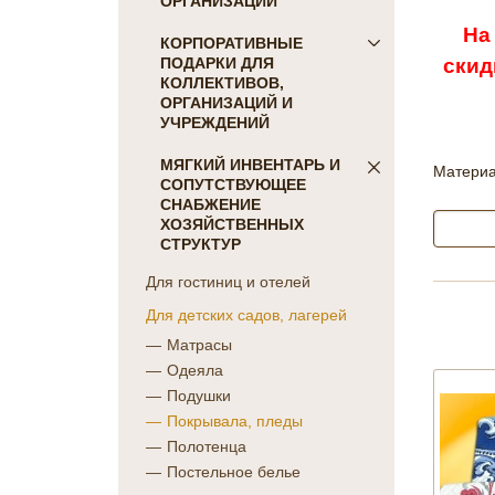
ОРГАНИЗАЦИЙ
На
ПОСТЕЛЬНОЕ БЕЛЬЕ
КОРПОРАТИВНЫЕ
скид
ПОДАРКИ ДЛЯ
Детское
КОЛЛЕКТИВОВ,
КПБ Голд Текс
ОРГАНИЗАЦИЙ И
коллекция Сатин-жаккард
УЧРЕЖДЕНИЙ
однотонный
ПОДАРКИ ДЛЯ КОГО:
МЯГКИЙ ИНВЕНТАРЬ И
коллекция Сатин "COLORS
Материа
СОПУТСТВУЮЩЕЕ
Женщинам
OF LIFE"
СНАБЖЕНИЕ
Коллегам
коллекция Батист
ХОЗЯЙСТВЕННЫХ
Мужчинам
СТРУКТУР
"CAMBRAI"
Партнерам
коллекция Бамбук
Для гостиниц и отелей
Руководителю
коллекция Перкаль
Для детских садов, лагерей
ПОДАРКИ НА ПРАЗДНИК
коллекция Поплин
Матрасы
коллекция Сатин-жаккард
23 февраля
Одеяла
набивной
8 марта
Подушки
Отдельные предметы Голд
День Победы
Покрывала, пледы
Текс
Новый Год
Полотенца
КПБ Фланель
ПОДАРКИ НА
Постельное белье
Махровые простыни
ПРОФЕССИОНАЛЬНЫЙ