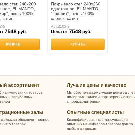
ало стег. 240х260
Покрывало стег. 240х260
онное, EL MANTO,
однотонное, EL MANTO,
ир", ткань 100%
"Графит", ткань 100%
, сатин
хлопок, сатин
3-5
Арт.
3103-3
7548
7548
от
руб.
Цена от
руб.
КУПИТЬ
КУПИТЬ
ый ассортимент
Лучшие цены и качество
0
наименований товаров
Мы обеспечиваем лучшие цены за сче
нных и зарубежных
дилерских скидок и партнерских отно
телей
с производителями
трационные залы
Опытные специалисты
 выкладка обеспечит полное
Квалифицированные консультации
ение о товарах
опытных менеджеров-товароведов по
любым вопросам