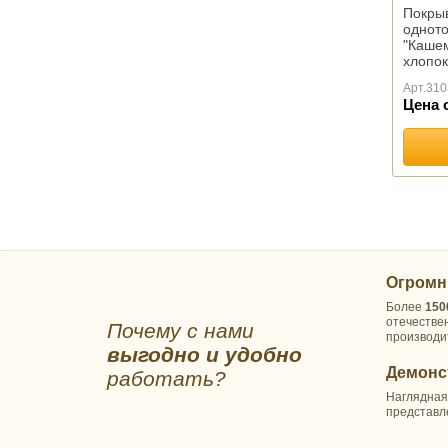
Покрыв
ПОДУШКИ
однот
ОРТОПЕДИЧЕСКИЕ
"Кашем
хлопок
Коллекция с эффектом
Арт.
310
памяти
Цена 
Коллекция "ORTOVITEX"
Коллекция "Гречневая
лузга"
Автоподушки
Эконаполнители
Иные изделия
ПЛЕДЫ
Огромн
Шерстяные
Акриловые
Более
150
отечестве
Почему с нами
Хлопковые
производи
выгодно и удобно
Вязанные
Демонс
работать?
Микрофибра
Наглядная
Флисовые
представл
Меховые
Детские