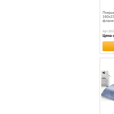
Натуральный пух
Овечья шерсть
Покрыв
Лебяжий пух
160х23
Льняное волокно
фланел
Файбер
Хлопок
Арт.
303
Цена 
ОДЕЯЛА КАМВОЛЬНЫЕ
Байковые
Шерстяные
ПОДУШКИ ПРЕМИУМ
ПОДУШКИ КОМФОРТ
Бамбуковое волокно
Лебяжий пух
Льняное волокно
Файбер
Эконом
Пухо-перовые подушки
Подушки Шелк оптом
Подушки Эвкалипт оптом