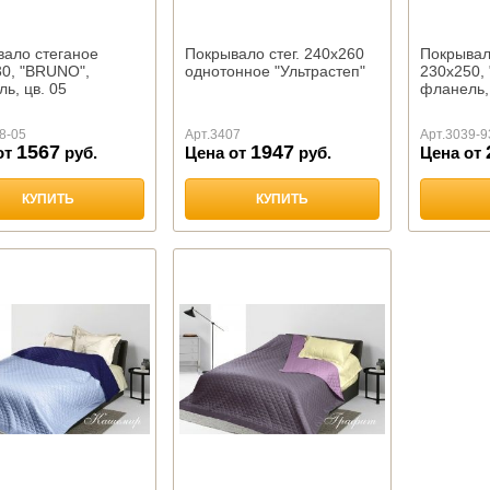
ало стеганое
Покрывало стег. 240х260
Покрывал
0, "BRUNO",
однотонное "Ультрастеп"
230х250,
ь, цв. 05
фланель, 
8-05
Арт.
3407
Арт.
3039-9
1567
1947
от
руб.
Цена от
руб.
Цена от
КУПИТЬ
КУПИТЬ