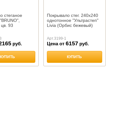
о стеганое
Покрывало стег. 240х240
 "BRUNO",
однотонное "Ультрастеп"
цв. 93
Livia (Орбис бежевый)
3
Арт.
3199-1
2165
6157
руб.
Цена от
руб.
КУПИТЬ
КУПИТЬ