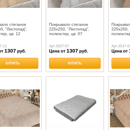
ало стеганое
Покрывало стеганое
Покрывал
0, "Листопад",
225х250, "Листопад",
225х250, 
тер, цв. 12
полиэстер, цв. 07
полиэстер
7-12
Арт.
3037-07
Арт.
3037-0
1307
1307
от
руб.
Цена от
руб.
Цена от
КУПИТЬ
КУПИТЬ