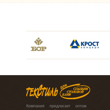
Для пикника
ПОКРЫВАЛА
Детские
Гобеленовые
Комплекты для спальни
Меховые
Эконом-класса
Стеганые
Махровые
Велсофт
МАТРАСЫ
Ватные
РВ
Матрасы пружинные оптом
ППУ
НАМАТРАСНИКИ
Бамбук
Компания предлагает оптом
Алое Вера