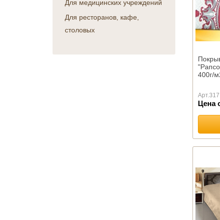
Для медицинских учреждений
Отдельные предметы
ПРАЗДНИК
постельного белья
Для ресторанов, кафе,
Военным и спецслужбам
КПБ Атра
столовых
День авиации
Детская серия
День железнодорожника
Перкаль
День космонавтики
Покры
Поплин
День медика
"Рапсо
Сатин
400г/м
День металлурга
КПБ Иваново
День нефтяника
КПБ Миланика
Арт.
317
День работников морского
Цена 
КПБ Танго
и речного флота
КПБ Шуйская бязь
День строителя
КПБ Эконом
День учителя и выпускной
Отельная группа
День энергетика
постельного белья (сатин,
перкаль, ранфорс)
ПОЛОТЕНЦА
Детские полотенца оптом
Вафельные
Льняные