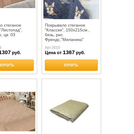
о стеганое
Покрывало стеганое
"Листопад",
"Классик", 150х215см.,
, цв. 03
бязь, рис.
Френдс,"Миланика"
3
Арт.
3010
1307
1367
руб.
Цена от
руб.
КУПИТЬ
КУПИТЬ