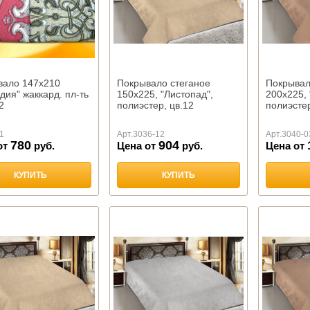
вало 147х210
Покрывало стеганое
Покрывал
дия" жаккард. пл-ть
150х225, "Листопад",
200х225, 
2
полиэстер, цв.12
полиэстер
1
Арт.
3036-12
Арт.
3040-0
780
904
от
руб.
Цена от
руб.
Цена от
КУПИТЬ
КУПИТЬ