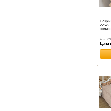
Махровые Германия
Махровые Бразилия
Махровые Египет
Махровые Китай
Покрыв
Махровые Россия
225х25
Махровые Туркмения
полиэс
Махровые Турция
Арт.
303
Махровые Узбекистан
Цена 
Абу Даби
Баракат-текс
Махровые салфетки
Полотенца Х/Б жаккард
ОДЕЯЛА ПРЕМИУМ
ОДЕЯЛА КОМФОРТ
Одеяла Кукуруза оптом
Одеяла Шелк оптом
Детские
Бамбуковое волокно
Верблюжья шерсть