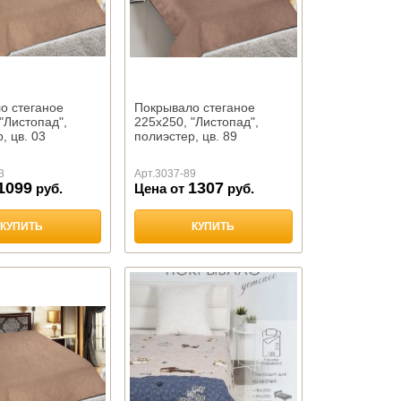
о стеганое
Покрывало стеганое
"Листопад",
225х250, "Листопад",
, цв. 03
полиэстер, цв. 89
3
Арт.
3037-89
1099
1307
руб.
Цена от
руб.
КУПИТЬ
КУПИТЬ