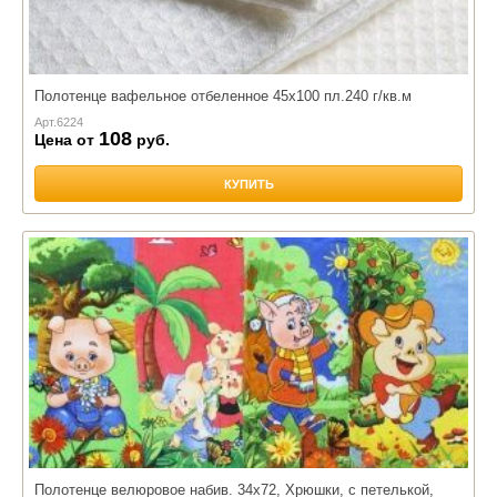
Полотенце вафельное отбеленное 45х100 пл.240 г/кв.м
Арт.
6224
108
Цена от
руб.
КУПИТЬ
Полотенце велюровое набив. 34х72, Хрюшки, с петелькой,